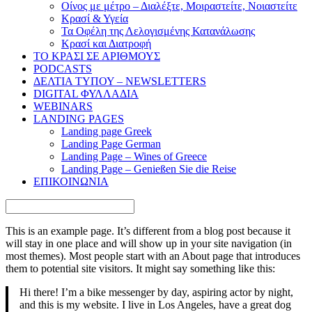
Οίνος με μέτρο – Διαλέξτε, Μοιραστείτε, Νοιαστείτε
Κρασί & Υγεία
Τα Οφέλη της Λελογισμένης Κατανάλωσης
Κρασί και Διατροφή
ΤΟ ΚΡΑΣΙ ΣΕ ΑΡΙΘΜΟΥΣ
PODCASTS
ΔΕΛΤΙΑ ΤΥΠΟΥ – NEWSLETTERS
DIGITAL ΦΥΛΛΑΔΙΑ
WEBINARS
LANDING PAGES
Landing page Greek
Landing Page German
Landing Page – Wines of Greece
Landing Page – Genießen Sie die Reise
ΕΠΙΚΟΙΝΩΝΙΑ
This is an example page. It’s different from a blog post because it
will stay in one place and will show up in your site navigation (in
most themes). Most people start with an About page that introduces
them to potential site visitors. It might say something like this:
Hi there! I’m a bike messenger by day, aspiring actor by night,
and this is my website. I live in Los Angeles, have a great dog