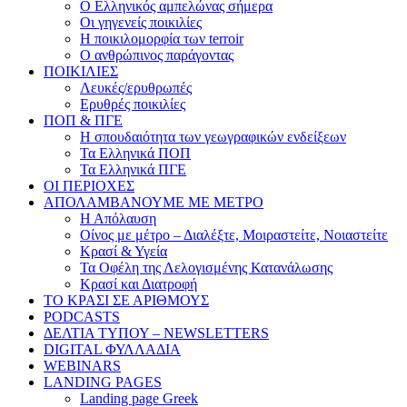
Ο Ελληνικός αμπελώνας σήμερα
Οι γηγενείς ποικιλίες
Η ποικιλομορφία των terroir
O ανθρώπινος παράγοντας
ΠΟΙΚΙΛΙΕΣ
Λευκές/ερυθρωπές
Ερυθρές ποικιλίες
ΠΟΠ & ΠΓΕ
Η σπουδαιότητα των γεωγραφικών ενδείξεων
Τα Ελληνικά ΠΟΠ
Τα Ελληνικά ΠΓΕ
ΟΙ ΠΕΡΙΟΧΕΣ
ΑΠΟΛΑΜΒΑΝΟΥΜΕ ΜΕ ΜΕΤΡΟ
Η Απόλαυση
Οίνος με μέτρο – Διαλέξτε, Μοιραστείτε, Νοιαστείτε
Κρασί & Υγεία
Τα Οφέλη της Λελογισμένης Κατανάλωσης
Κρασί και Διατροφή
ΤΟ ΚΡΑΣΙ ΣΕ ΑΡΙΘΜΟΥΣ
PODCASTS
ΔΕΛΤΙΑ ΤΥΠΟΥ – NEWSLETTERS
DIGITAL ΦΥΛΛΑΔΙΑ
WEBINARS
LANDING PAGES
Landing page Greek