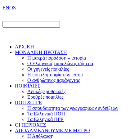
ENOS
ΑΡΧΙΚΗ
ΜΟΝΑΔΙΚΗ ΠΡΟΤΑΣΗ
Η μακρά παράδοση – ιστορία
Ο Ελληνικός αμπελώνας σήμερα
Οι γηγενείς ποικιλίες
Η ποικιλομορφία των terroir
O ανθρώπινος παράγοντας
ΠΟΙΚΙΛΙΕΣ
Λευκές/ερυθρωπές
Ερυθρές ποικιλίες
ΠΟΠ & ΠΓΕ
Η σπουδαιότητα των γεωγραφικών ενδείξεων
Τα Ελληνικά ΠΟΠ
Τα Ελληνικά ΠΓΕ
ΟΙ ΠΕΡΙΟΧΕΣ
ΑΠΟΛΑΜΒΑΝΟΥΜΕ ΜΕ ΜΕΤΡΟ
Η Απόλαυση