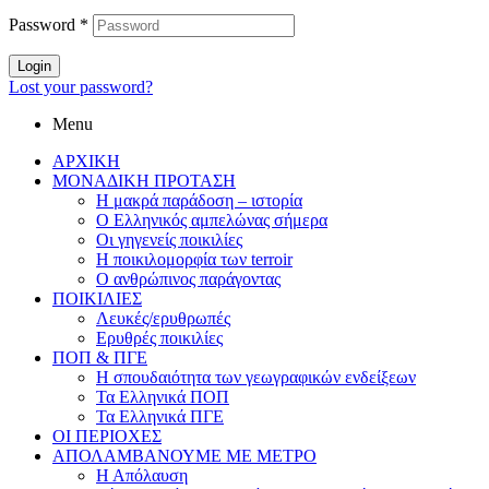
Password
*
Login
Lost your password?
Menu
ΑΡΧΙΚΗ
ΜΟΝΑΔΙΚΗ ΠΡΟΤΑΣΗ
Η μακρά παράδοση – ιστορία
Ο Ελληνικός αμπελώνας σήμερα
Οι γηγενείς ποικιλίες
Η ποικιλομορφία των terroir
O ανθρώπινος παράγοντας
ΠΟΙΚΙΛΙΕΣ
Λευκές/ερυθρωπές
Ερυθρές ποικιλίες
ΠΟΠ & ΠΓΕ
Η σπουδαιότητα των γεωγραφικών ενδείξεων
Τα Ελληνικά ΠΟΠ
Τα Ελληνικά ΠΓΕ
ΟΙ ΠΕΡΙΟΧΕΣ
ΑΠΟΛΑΜΒΑΝΟΥΜΕ ΜΕ ΜΕΤΡΟ
Η Απόλαυση