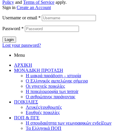
Policy
and
Terms of Service
apply.
Sign in
Create an Account
Username or email
*
Password
*
Login
Lost your password?
Menu
ΑΡΧΙΚΗ
ΜΟΝΑΔΙΚΗ ΠΡΟΤΑΣΗ
Η μακρά παράδοση – ιστορία
Ο Ελληνικός αμπελώνας σήμερα
Οι γηγενείς ποικιλίες
Η ποικιλομορφία των terroir
O ανθρώπινος παράγοντας
ΠΟΙΚΙΛΙΕΣ
Λευκές/ερυθρωπές
Ερυθρές ποικιλίες
ΠΟΠ & ΠΓΕ
Η σπουδαιότητα των γεωγραφικών ενδείξεων
Τα Ελληνικά ΠΟΠ