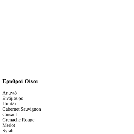
Ερυθροί Οίνοι
Λημνιό
Ξινόμαυρο
Παμίδι
Cabernet Sauvignon
Cinsaut
Grenache Rouge
Merlot
Syrah