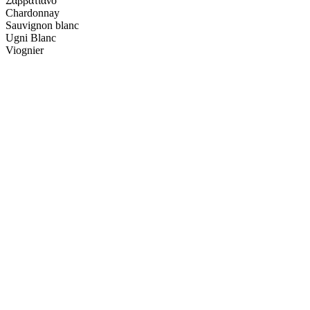
Σαββατιανό
Chardonnay
Sauvignon blanc
Ugni Βlanc
Viognier