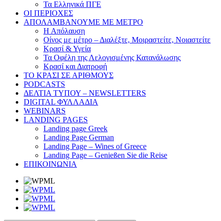
Τα Ελληνικά ΠΓΕ
ΟΙ ΠΕΡΙΟΧΕΣ
ΑΠΟΛΑΜΒΑΝΟΥΜΕ ΜΕ ΜΕΤΡΟ
Η Απόλαυση
Οίνος με μέτρο – Διαλέξτε, Μοιραστείτε, Νοιαστείτε
Κρασί & Υγεία
Τα Οφέλη της Λελογισμένης Κατανάλωσης
Κρασί και Διατροφή
ΤΟ ΚΡΑΣΙ ΣΕ ΑΡΙΘΜΟΥΣ
PODCASTS
ΔΕΛΤΙΑ ΤΥΠΟΥ – NEWSLETTERS
DIGITAL ΦΥΛΛΑΔΙΑ
WEBINARS
LANDING PAGES
Landing page Greek
Landing Page German
Landing Page – Wines of Greece
Landing Page – Genießen Sie die Reise
ΕΠΙΚΟΙΝΩΝΙΑ