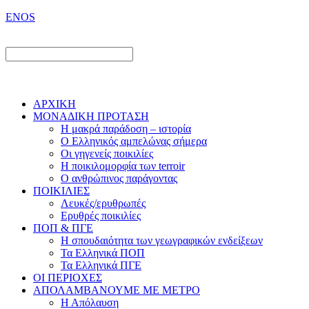
ENOS
ΑΡΧΙΚΗ
ΜΟΝΑΔΙΚΗ ΠΡΟΤΑΣΗ
Η μακρά παράδοση – ιστορία
Ο Ελληνικός αμπελώνας σήμερα
Οι γηγενείς ποικιλίες
Η ποικιλομορφία των terroir
O ανθρώπινος παράγοντας
ΠΟΙΚΙΛΙΕΣ
Λευκές/ερυθρωπές
Ερυθρές ποικιλίες
ΠΟΠ & ΠΓΕ
Η σπουδαιότητα των γεωγραφικών ενδείξεων
Τα Ελληνικά ΠΟΠ
Τα Ελληνικά ΠΓΕ
ΟΙ ΠΕΡΙΟΧΕΣ
ΑΠΟΛΑΜΒΑΝΟΥΜΕ ΜΕ ΜΕΤΡΟ
Η Απόλαυση