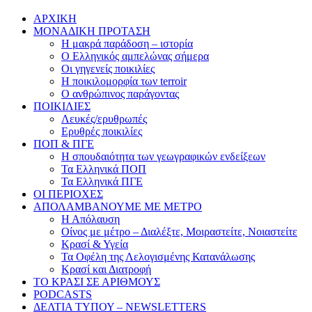
ΑΡΧΙΚΗ
ΜΟΝΑΔΙΚΗ ΠΡΟΤΑΣΗ
Η μακρά παράδοση – ιστορία
Ο Ελληνικός αμπελώνας σήμερα
Οι γηγενείς ποικιλίες
Η ποικιλομορφία των terroir
O ανθρώπινος παράγοντας
ΠΟΙΚΙΛΙΕΣ
Λευκές/ερυθρωπές
Ερυθρές ποικιλίες
ΠΟΠ & ΠΓΕ
Η σπουδαιότητα των γεωγραφικών ενδείξεων
Τα Ελληνικά ΠΟΠ
Τα Ελληνικά ΠΓΕ
ΟΙ ΠΕΡΙΟΧΕΣ
ΑΠΟΛΑΜΒΑΝΟΥΜΕ ΜΕ ΜΕΤΡΟ
Η Απόλαυση
Οίνος με μέτρο – Διαλέξτε, Μοιραστείτε, Νοιαστείτε
Κρασί & Υγεία
Τα Οφέλη της Λελογισμένης Κατανάλωσης
Κρασί και Διατροφή
ΤΟ ΚΡΑΣΙ ΣΕ ΑΡΙΘΜΟΥΣ
PODCASTS
ΔΕΛΤΙΑ ΤΥΠΟΥ – NEWSLETTERS