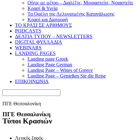
Οίνος με μέτρο – Διαλέξτε, Μοιραστείτε, Νοιαστείτε
Κρασί & Υγεία
Τα Οφέλη της Λελογισμένης Κατανάλωσης
Κρασί και Διατροφή
ΤΟ ΚΡΑΣΙ ΣΕ ΑΡΙΘΜΟΥΣ
PODCASTS
ΔΕΛΤΙΑ ΤΥΠΟΥ – NEWSLETTERS
DIGITAL ΦΥΛΛΑΔΙΑ
WEBINARS
LANDING PAGES
Landing page Greek
Landing Page German
Landing Page – Wines of Greece
Landing Page – Genießen Sie die Reise
ΕΠΙΚΟΙΝΩΝΙΑ
ΠΓΕ Θεσσαλονίκη
ΠΓΕ Θεσσαλονίκη
Τύποι Κρασιών
Λευκός ξηρός