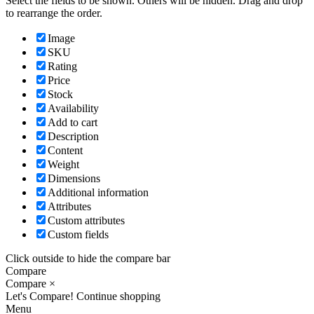
Select the fields to be shown. Others will be hidden. Drag and drop
to rearrange the order.
Image
SKU
Rating
Price
Stock
Availability
Add to cart
Description
Content
Weight
Dimensions
Additional information
Attributes
Custom attributes
Custom fields
Click outside to hide the compare bar
Compare
Compare
×
Let's Compare!
Continue shopping
Menu