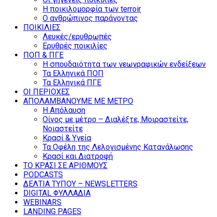
Η ποικιλομορφία των terroir
O ανθρώπινος παράγοντας
ΠΟΙΚΙΛΙΕΣ
Λευκές/ερυθρωπές
Ερυθρές ποικιλίες
ΠΟΠ & ΠΓΕ
Η σπουδαιότητα των γεωγραφικών ενδείξεων
Τα Ελληνικά ΠΟΠ
Τα Ελληνικά ΠΓΕ
ΟΙ ΠΕΡΙΟΧΕΣ
ΑΠΟΛΑΜΒΑΝΟΥΜΕ ΜΕ ΜΕΤΡΟ
Η Απόλαυση
Οίνος με μέτρο – Διαλέξτε, Μοιραστείτε,
Νοιαστείτε
Κρασί & Υγεία
Τα Οφέλη της Λελογισμένης Κατανάλωσης
Κρασί και Διατροφή
ΤΟ ΚΡΑΣΙ ΣΕ ΑΡΙΘΜΟΥΣ
PODCASTS
ΔΕΛΤΙΑ ΤΥΠΟΥ – NEWSLETTERS
DIGITAL ΦΥΛΛΑΔΙΑ
WEBINARS
LANDING PAGES