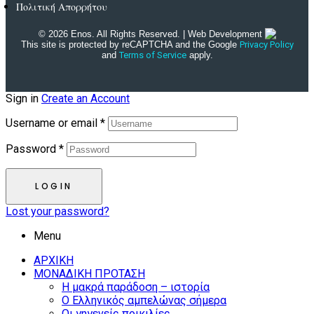
Πολιτική Απορρήτου
© 2026 Enos. All Rights Reserved. | Web Development
This site is protected by reCAPTCHA and the Google
Privacy Policy
and
Terms of Service
apply.
Sign in
Create an Account
Username or email
*
Password
*
LOGIN
Lost your password?
Menu
ΑΡΧΙΚΗ
ΜΟΝΑΔΙΚΗ ΠΡΟΤΑΣΗ
Η μακρά παράδοση – ιστορία
Ο Ελληνικός αμπελώνας σήμερα
Οι γηγενείς ποικιλίες