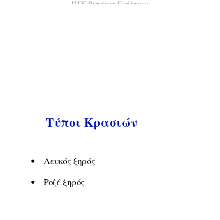
ΠΓΕ Ρετσίνα Γιάλτρων
ΠΓΕ Ρετσίνα Γιάλτρων
Τύποι Κρασιών
Λευκός ξηρός
Ροζέ ξηρός