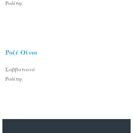
Ροδίτης
Ροζέ Οίνοι
Σαββατιανό
Ροδίτης