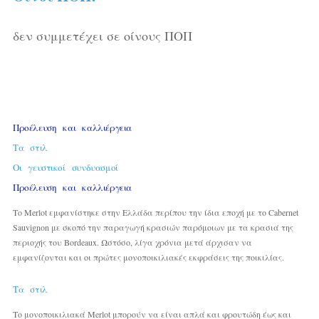
δεν συμμετέχει σε οίνους ΠΟΠ
Προέλευση και καλλιέργεια
Τα στιλ
Οι γευστικοί συνδυασμοί
Προέλευση και καλλιέργεια
Το Merlot εμφανίστηκε στην Ελλάδα περίπου την ίδια εποχή με το Cabernet
Sauvignon με σκοπό την παραγωγή κρασιών παρόμοιων με τα κρασιά της
περιοχής του Bordeaux. Ωστόσο, λίγα χρόνια μετά άρχισαν να
εμφανίζονται και οι πρώτες μονοποικιλιακές εκφράσεις της ποικιλίας.
Τα στιλ
Το μονοποικιλιακά Merlot μπορούν να είναι απλά και φρουτώδη έως και