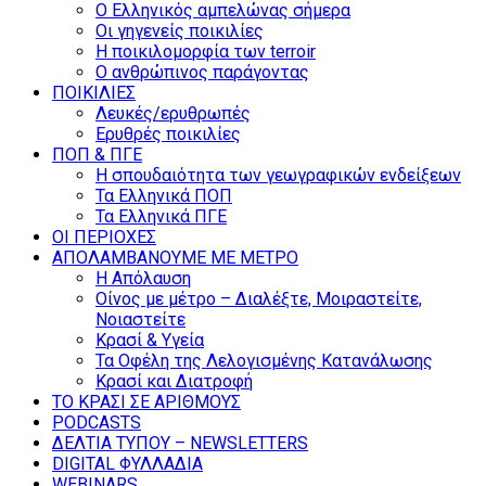
Ο Ελληνικός αμπελώνας σήμερα
Οι γηγενείς ποικιλίες
Η ποικιλομορφία των terroir
O ανθρώπινος παράγοντας
ΠΟΙΚΙΛΙΕΣ
Λευκές/ερυθρωπές
Ερυθρές ποικιλίες
ΠΟΠ & ΠΓΕ
Η σπουδαιότητα των γεωγραφικών ενδείξεων
Τα Ελληνικά ΠΟΠ
Τα Ελληνικά ΠΓΕ
ΟΙ ΠΕΡΙΟΧΕΣ
ΑΠΟΛΑΜΒΑΝΟΥΜΕ ΜΕ ΜΕΤΡΟ
Η Απόλαυση
Οίνος με μέτρο – Διαλέξτε, Μοιραστείτε,
Νοιαστείτε
Κρασί & Υγεία
Τα Οφέλη της Λελογισμένης Κατανάλωσης
Κρασί και Διατροφή
ΤΟ ΚΡΑΣΙ ΣΕ ΑΡΙΘΜΟΥΣ
PODCASTS
ΔΕΛΤΙΑ ΤΥΠΟΥ – NEWSLETTERS
DIGITAL ΦΥΛΛΑΔΙΑ
WEBINARS