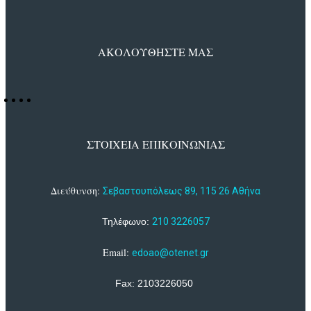
ΑΚΟΛΟΥΘΗΣΤΕ ΜΑΣ
ΣΤΟΙΧΕΙΑ ΕΠΙΚΟΙΝΩΝΙΑΣ
Διεύθυνση:
Σεβαστουπόλεως 89, 115 26 Αθήνα
Τηλέφωνο:
210 3226057
Email:
edoao@otenet.gr
Fax: 2103226050