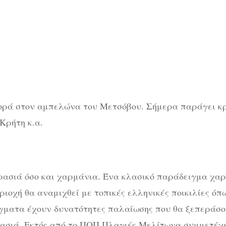
φορά στον αμπελώνα του Μετσόβου. Σήμερα παράγει κρ
Κρήτη κ.α.
κρασιά όσο και χαρμάνια. Ένα κλασικό παράδειγμα χαρμ
ριοχή θα αναμιχθεί με τοπικές ελληνικές ποικιλίες όπ
ματα έχουν δυνατότητες παλαίωσης που θα ξεπεράσου
κρασιά. Εκτός από το ΠΟΠ Πλαγιές Μελίτωνα συμμετέχ